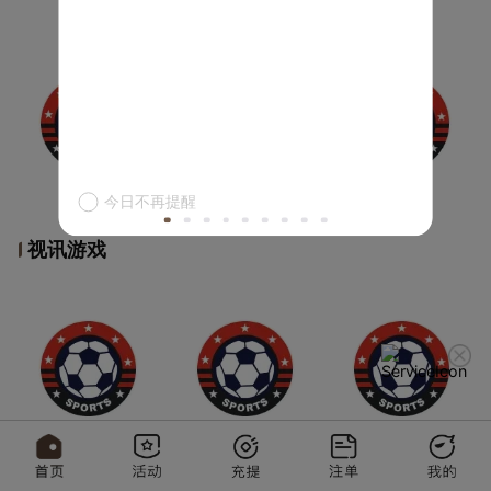
今日不再提醒
视讯游戏