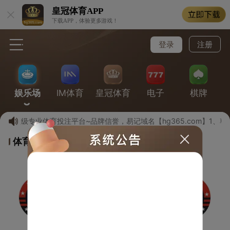
皇冠体育
APP
下载APP，体验更多游戏！
登录
注册
娱乐场
IM体育
皇冠体育
电子
棋牌
全球顶级专业体育投注平台~品牌信誉，易记域名【hg365.com】1
体育游戏